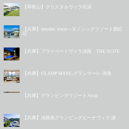
【和歌山】クリスタルヴィラ白浜
【兵庫】tanoshic resort～タノシックリゾート西紀
荘
【兵庫】プライベートヴィラ淡路 THE SUITE
【兵庫】GLAMP MARE-グランマーレ-淡路
【兵庫】グランピングリゾートAwaji
【兵庫】淡路島グランピングビーチヴィラ 漣