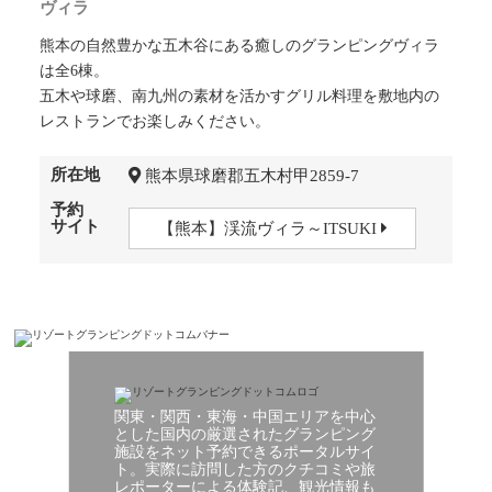
ヴィラ
熊本の自然豊かな五木谷にある癒しのグランピングヴィラ
は全6棟。
五木や球磨、南九州の素材を活かすグリル料理を敷地内の
レストランでお楽しみください。
所在地
熊本県球磨郡五木村甲2859-7
予約
サイト
【熊本】渓流ヴィラ～ITSUKI
関東・関西・東海・中国エリアを中心
とした国内の厳選されたグランピング
施設をネット予約できるポータルサイ
ト。実際に訪問した方のクチコミや旅
レポーターによる体験記、観光情報も