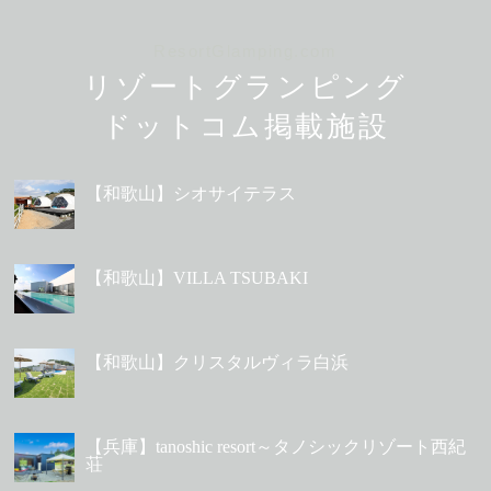
ResortGlamping.com
リゾートグランピング
ドットコム掲載施設
【和歌山】シオサイテラス
【和歌山】VILLA TSUBAKI
【和歌山】クリスタルヴィラ白浜
【兵庫】tanoshic resort～タノシックリゾート西紀
荘