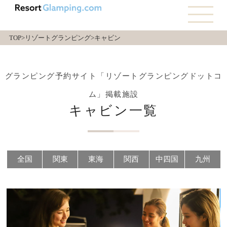
TOP
>リゾートグランピング
>キャビン
グランピング予約サイト「リゾートグランピングドットコ
ム」掲載施設
キャビン一覧
全国
関東
東海
関西
中四国
九州