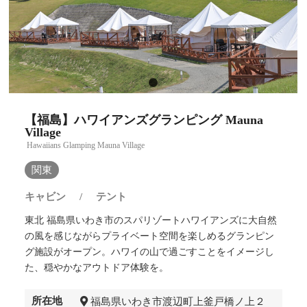
【福島】ハワイアンズグランピング Mauna
Village
Hawaiians Glamping Mauna Village
関東
キャビン
/
テント
東北 福島県いわき市のスパリゾートハワイアンズに大自然
の風を感じながらプライベート空間を楽しめるグランピン
グ施設がオープン。ハワイの山で過ごすことをイメージし
た、穏やかなアウトドア体験を。
所在地
福島県いわき市渡辺町上釜戸橋ノ上２