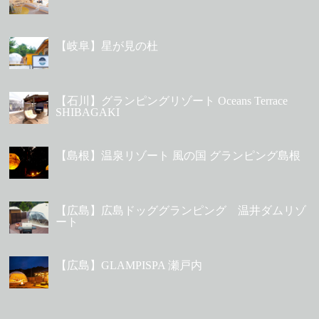
【岐阜】星が見の杜
【石川】グランピングリゾート Oceans Terrace
SHIBAGAKI
【島根】温泉リゾート 風の国 グランピング島根
【広島】広島ドッググランピング 温井ダムリゾ
ート
【広島】GLAMPISPA 瀬戸内